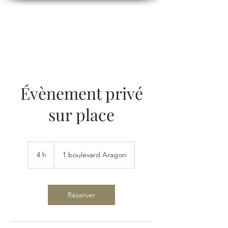
Évènement privé
sur place
4 h
4
1 boulevard Aragon
h
Réserver