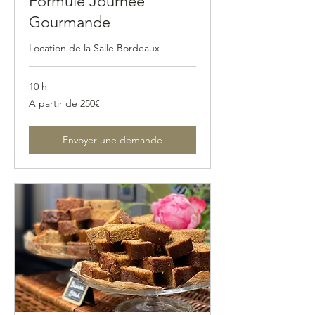
Formule Journée
Gourmande
Location de la Salle Bordeaux
10 h
A
A partir de 250€
partir
de
250€
Envoyer une demande