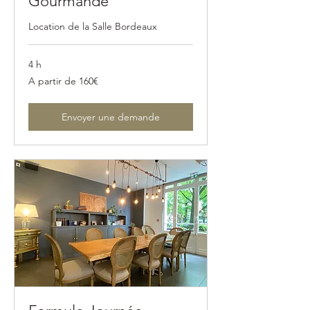
Gourmande
Location de la Salle Bordeaux
4 h
A
A partir de 160€
partir
de
160€
Envoyer une demande