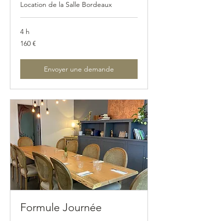
Location de la Salle Bordeaux
4 h
160
160 €
euros
Envoyer une demande
Formule Journée