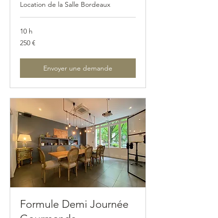
Location de la Salle Bordeaux
10 h
250
250 €
euros
Envoyer une demande
Formule Demi Journée