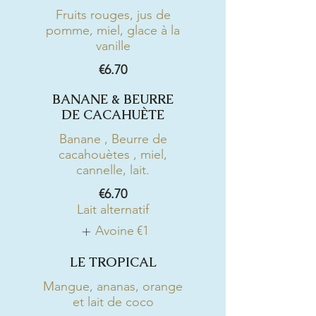
Fruits rouges, jus de
pomme, miel, glace à la
vanille
€6.70
BANANE & BEURRE
DE CACAHUÈTE
Banane , Beurre de
cacahouètes , miel,
cannelle, lait.
€6.70
Lait alternatif
Avoine
€1
LE TROPICAL
Mangue, ananas, orange
et lait de coco