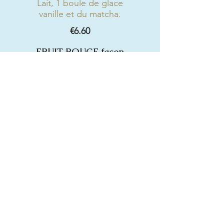
Lait, 1 boule de glace
vanille et du matcha.
€6.60
FRUIT ROUGE façon
MILKSHAKE
Lait, 1 boule de glace
vanille, coulis de fruit
rouge maison.
€6.60
Matcha Corner
Iced Coconut Matcha
Lit de coco, crushed
iced, matcha et topping
au choix : sirop de